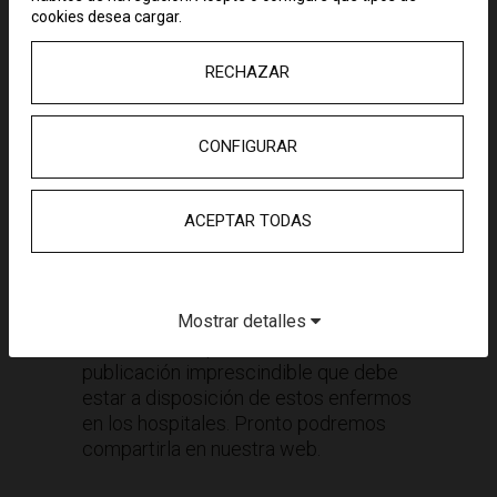
La colaboración de la Fundación
cookies desea cargar.
Pryconsa comenzó a producirse poco
después de que ésta se constituyera.
RECHAZAR
Desde entonces se cubren los
honorarios de un psico-oncólogo por
su atención a enfermos y sus
CONFIGURAR
familiares en el duro proceso que
supone pasar por la enfermedad,
imprescindible para afrontarla.
ACEPTAR TODAS
Además, la Fundación Pryconsa está
apoyando en 2024 una nueva edición
del
Manual de
Recomendaciones al
Mostrar detalles
alta tras el trasplante TPH
, una
publicación imprescindible que debe
estar a disposición de estos enfermos
en los hospitales. Pronto podremos
compartirla en nuestra web.