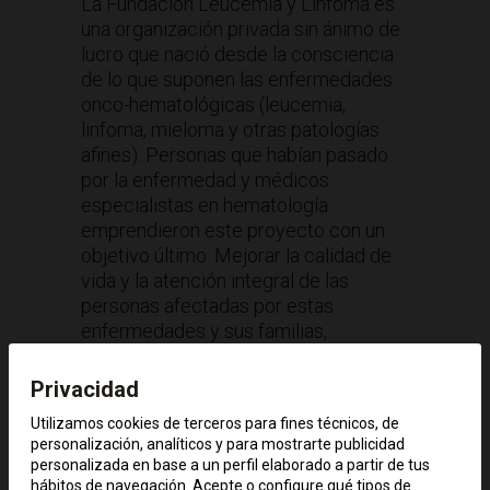
La Fundación Leucemia y Linfoma es
una organización privada sin ánimo de
lucro que nació desde la consciencia
de lo que suponen las enfermedades
onco-hematológicas (leucemia,
linfoma, mieloma y otras patologías
afines). Personas que habían pasado
por la enfermedad y médicos
especialistas en hematología
emprendieron este proyecto con un
objetivo último: Mejorar la calidad de
vida y la atención integral de las
personas afectadas por estas
enfermedades y sus familias,
acompañándoles, informándoles,
formado al personal que les atiende y
Privacidad
contribuyendo a la investigación
Utilizamos cookies de terceros para fines técnicos, de
buscando la mejora de los
personalización, analíticos y para mostrarte publicidad
tratamientos.
personalizada en base a un perfil elaborado a partir de tus
hábitos de navegación. Acepte o configure qué tipos de