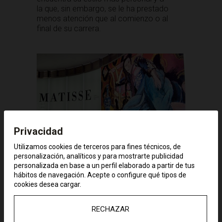
la que, sin embargo, se le ha prestado
menos atención que al comienzo o al
final de su carrera.
Privacidad
Utilizamos cookies de terceros para fines técnicos, de
personalización, analíticos y para mostrarte publicidad
La mayoría de las obras no habían sido
personalizada en base a un perfil elaborado a partir de tus
nunca expuestas en España. Su comisario
hábitos de navegación. Acepte o configure qué tipos de
fue Tomás Llorens, ex director del Museo
cookies desea cargar.
Thyssen. Según explicó el conservador
jefe del Museo, Guillermo Solana, era
RECHAZAR
«necesario» abordar a este pintor clásico,