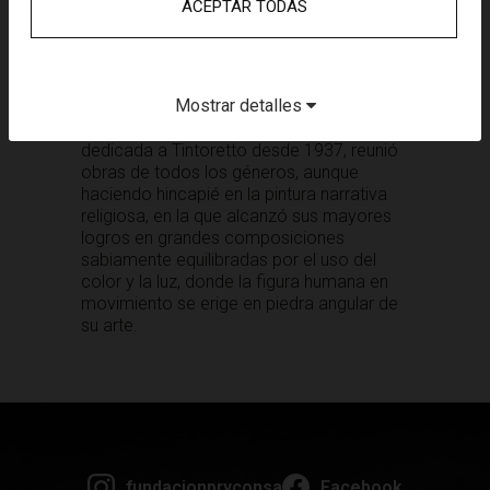
ACEPTAR TODAS
servicio de nuevas exigencia narrativas,
pero fue más allá al crear un estilo que
sintetizaba lo veneciano y lo toscano,
aunando el colorido de Tiziano con el
dibujo de Miguel Ángel.
Mostrar detalles
Esta exposición, la primera monográfica
dedicada a Tintoretto desde 1937, reunió
obras de todos los géneros, aunque
haciendo hincapié en la pintura narrativa
religiosa, en la que alcanzó sus mayores
logros en grandes composiciones
sabiamente equilibradas por el uso del
color y la luz, donde la figura humana en
movimiento se erige en piedra angular de
su arte.
fundacionpryconsa
Facebook