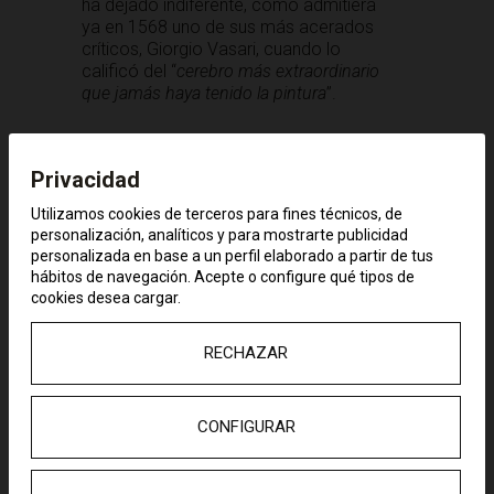
ha dejado indiferente, como admitiera
ya en 1568 uno de sus más acerados
críticos, Giorgio Vasari, cuando lo
calificó del “
cerebro más extraordinario
que jamás haya tenido la pintura
”.
Privacidad
Utilizamos cookies de terceros para fines técnicos, de
personalización, analíticos y para mostrarte publicidad
personalizada en base a un perfil elaborado a partir de tus
hábitos de navegación. Acepte o configure qué tipos de
cookies desea cargar.
RECHAZAR
Jacopo Comin, alias Robusti, alias
Tintoretto (1518/1519-1594), nacido en
CONFIGURAR
Venecia de una familia originaria de
Brescia, compartió con Tiziano y Veronés
una misma bravura del pincel puesta al