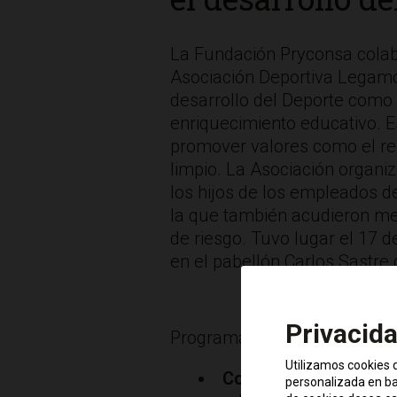
La Fundación Pryconsa colab
Asociación Deportiva Legamo
desarrollo del Deporte como 
enriquecimiento educativo. 
promover valores como el re
limpio. La Asociación organi
los hijos de los empleados d
la que también acudieron me
de riesgo. Tuvo lugar el 17 
en el pabellón Carlos Sastre
Privacid
Programa:
Utilizamos cookies d
Concurso de tiros lib
personalizada en bas