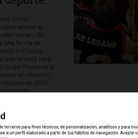
ora con la
 para ayudar al
valor social y de
Es una forma de
speto y el juego
zó una jornada para
el Grupo Pryconsa a
nores en situación
de octubre de 2015
 de Leganés.
ad
e terceros para fines técnicos, de personalización, analíticos y para mo
res:
Cada jugador lanzará 6 tiros libres, los 3 que 
e a un perfil elaborado a partir de tus hábitos de navegación. Acepte o