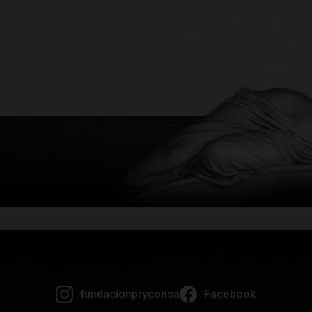
fundacionpryconsa
Facebook