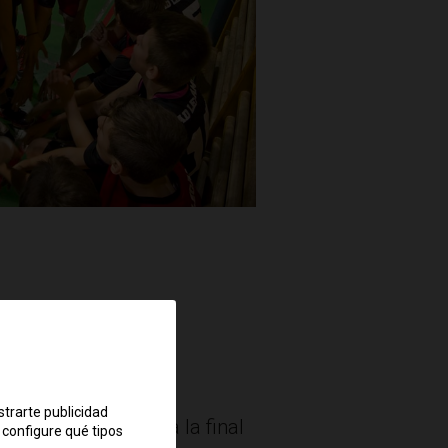
strarte publicidad
más anoten pasarán a la final
 configure qué tipos