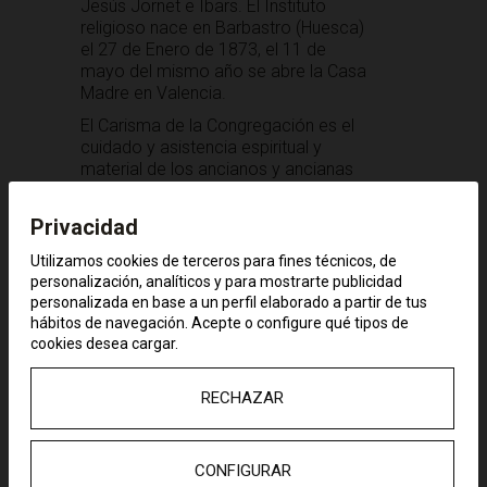
Jesús Jornet e Ibars. El Instituto
religioso nace en Barbastro (Huesca)
el 27 de Enero de 1873, el 11 de
mayo del mismo año se abre la Casa
Madre en Valencia.
El Carisma de la Congregación es el
cuidado y asistencia espiritual y
material de los ancianos y ancianas
más desfavorecidos. Las residencias
tienen carácter de hogar, por lo que
Privacidad
fomentan en los ancianos el «espíritu
de familia» a fin de que se sientan
Utilizamos cookies de terceros para fines técnicos, de
como en su propia casa, ofreciendo
personalización, analíticos y para mostrarte publicidad
un servicio desinteresado. Las casas
personalizada en base a un perfil elaborado a partir de tus
de la Congregación de las Hermanitas
hábitos de navegación. Acepte o configure qué tipos de
de los Ancianos Desamparados están
cookies desea cargar.
extendidas por todo el territorio
español y diferentes países de
RECHAZAR
Europa, América África y Asia. En la
ciudad de Trujillo la Residencia Santa
Isabel fue fundada en el año 1894.
CONFIGURAR
La Fundación Pryconsa ha ido