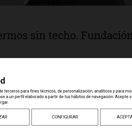
fermos sin techo. Fundaci
bora con
oyecto de
 amplio y profundo
ad
ersonas que viven en
e terceros para fines técnicos, de personalización, analíticos y para mo
onvalecientes de
e a un perfil elaborado a partir de tus hábitos de navegación. Acepte o
ención quirúrgica,
rgar.
 crónica o que
s paliativos, con
ZAR
CONFIGURAR
ACEPT
ermos hemato-
e una vivienda,