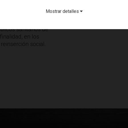
s completa social,
Mostrar detalles
rechos, de
 médicos con una
blicos sanitarios de
finalidad, en los
reinserción social.