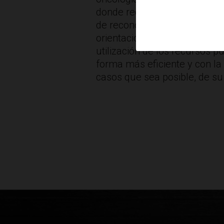
donde reciben la atención má
de reconocimiento de sus de
orientación de sus cuidados
utilización de los recursos pú
forma más eficiente y con la 
casos que sea posible, de su 