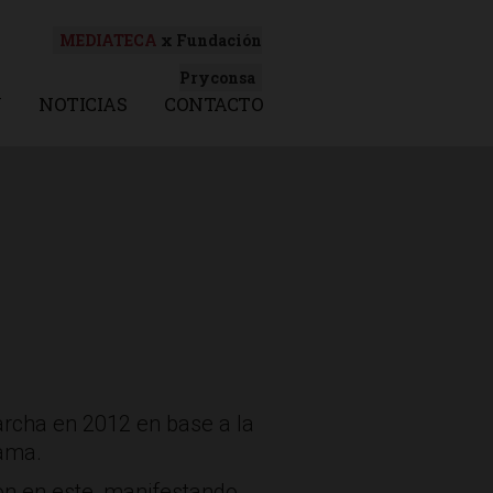
MEDIATECA
x Fundación
Pryconsa
N
NOTICIAS
CONTACTO
archa en 2012 en base a la
rama.
ron en este, manifestando