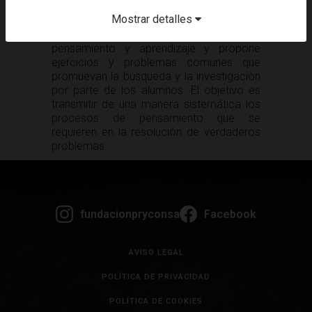
Mostrar detalles
»
La solución de problemas
Pone el énfasis en los procesos de
pensamiento y aprendizaje y propone
ejercicios y problemas comunes que
promuevan la búsqueda y la investigación
por parte de los alumnos. El objetivo es
transmitir de una manera sistemática los
procesos de pensamiento que se
requieren en la resolución de verdaderos
problemas.
fundacionpryconsa
Facebook
AVISO LEGAL
POLÍTICA DE PRIVACIDAD
POLÍTICA DE COOKIES