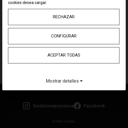
cookies desea cargar.
Física y química
RECHAZAR
Historia
CONFIGURAR
Lengua y literatura
ACEPTAR TODAS
Matemáticas
Música
Mostrar detalles
fundacionpryconsa
Facebook
AVISO LEGAL