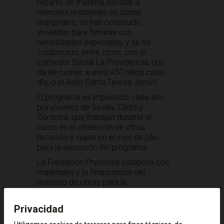
reparto de material escolar a
menores residentes en zonas
marginales; se han construido
viviendas para familias con
necesidades especiales, y se ha
colaborado, entre otros, con el
comedor Social La Providencia, que
da de comer a unos 450 niños cada
día, o el Asilo Santa Teresa Jornet.
El programa es impulsado cada año
por jóvenes de Sevilla, Cádiz y
Córdoba, que trabajan durante el
curso en la obtención de otros
recursos y viajan en el mes de julio
para la ejecución del programa.
La Fundación Pryconsa colabora con
materiales y la financiación del
maestro de obras para la
construcción de una vivienda familiar,
con material de primera necesidad
Privacidad
para su distribución en las
comunidades andinas y con material