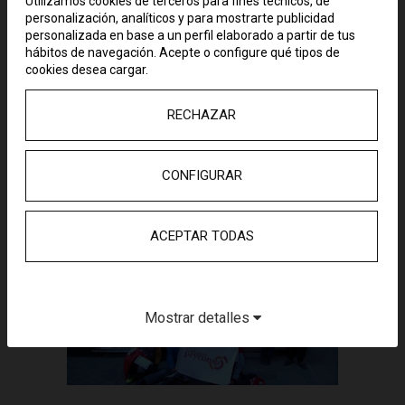
Utilizamos cookies de terceros para fines técnicos, de
escolar y deportivo para Cáritas y el
personalización, analíticos y para mostrarte publicidad
Comedor benéfico La Providencia.
personalizada en base a un perfil elaborado a partir de tus
hábitos de navegación. Acepte o configure qué tipos de
Desarrollado por el Área Territorial de
cookies desea cargar.
Andalucía de Cooperación
Internacional, este proyecto no
termina en verano. Durante todo el
RECHAZAR
año, en España, los jóvenes
voluntarios le dan continuidad, con
acciones solidarias e iniciativas
CONFIGURAR
sociales a favor de Huancavelica.
ACEPTAR TODAS
Mostrar detalles