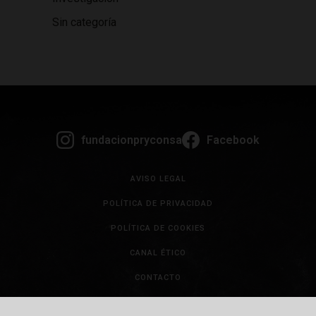
Sin categoría
fundacionpryconsa
Facebook
AVISO LEGAL
POLÍTICA DE PRIVACIDAD
POLÍTICA DE COOKIES
CANAL ÉTICO
CONTACTO