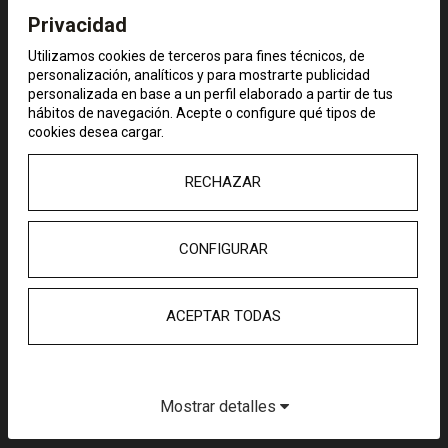
necesidades que están surgiendo a las
Privacidad
personas mayores debido al
confinamiento en casa como son la
Utilizamos cookies de terceros para fines técnicos, de
personalización, analíticos y para mostrarte publicidad
compra de alimentos y/o
personalizada en base a un perfil elaborado a partir de tus
medicamentos, los traslados al
hábitos de navegación. Acepte o configure qué tipos de
hospital en los casos en los que por
cookies desea cargar.
salud sus citas médicas no han podido
ser canceladas, apoyo psicológico,
RECHAZAR
etc. Para dar respuesta a estas
necesidades distintas a las que
habitualmente damos respuesta la
CONFIGURAR
Fundación Grandes amigos se está
coordinando con los servicios
sociales de los ayuntamientos, con el
ACEPTAR TODAS
Colegio de Psicólogos de Madrid,
organismos como Protección Civil,
etc.
Mostrar detalles