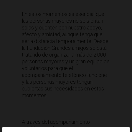
En estos momentos es esencial que
las personas mayores no se sientan
solas y cuenten con nuestro apoyo,
afecto y amistad, aunque tenga que
ser a distancia temporalmente. Desde
la Fundación Grandes amigos se está
tratando de organizar a más de 2.000
personas mayores y un gran equipo de
voluntarios para que el
acompañamiento telefónico funcione
y las personas mayores tengan
cubiertas sus necesidades en estos
momentos.
A través del acompañamiento
telefónico se ha podido detectar otras