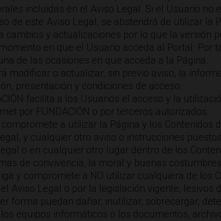
ales incluidas en el Aviso Legal. Si el Usuario no
o de este Aviso Legal, se abstendrá de utilizar la 
 a cambios y actualizaciones por lo que la versió
momento en que el Usuario acceda al Portal. Por ta
una de las ocasiones en que acceda a la Página.
ificar o actualizar, sin previo aviso, la informac
ón, presentación y condiciones de acceso.
IÓN facilita a los Usuarios el acceso y la utilizac
ernet por FUNDACIÓN o por terceros autorizados.
e compromete a utilizar la Página y los Contenidos 
 Legal, y cualquier otro aviso o instrucciones puest
legal o en cualquier otro lugar dentro de los Cont
rmas de convivencia, la moral y buenas costumbre
bliga y compromete a NO utilizar cualquiera de los 
n el Aviso Legal o por la legislación vigente, lesivos
er forma puedan dañar, inutilizar, sobrecargar, dete
, los equipos informáticos o los documentos, archiv