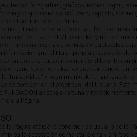
s, textos, fotografías, gráficos, iconos, logos, tecno
/o imagen, grabaciones, software, aspecto, diseño g
aterial contenido en la Página.
scribe el sistema de acceso a la información vía In
nadas con lenguaje HTML o similar, y mecanismos
os, etc… En estas páginas diseñadas y publicadas ba
a información que el titular pone a disposición de l
 cual un Usuario puede navegar por diferentes págin
exto, icono, botón o indicativo que contiene el enlac
 la “trazabilidad” y seguimiento de la navegación en
ue se escriben en el ordenador del Usuario. Este m
que FUNDACIÓN avisará oportuna y fehacientemente d
n en la Página.
USO
de la Página otorga la condición de usuario de la Pá
e implica la aceptación completa, plena y sin reser