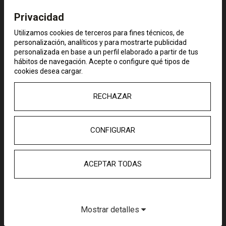
públicas de comedor escolar.​​
Privacidad
El programa va más allá de cubrir
Utilizamos cookies de terceros para fines técnicos, de
necesidades alimentarias básicas
personalización, analíticos y para mostrarte publicidad
personalizada en base a un perfil elaborado a partir de tus
durante el curso escolar y periodos
hábitos de navegación. Acepte o configure qué tipos de
vacacionales; promueve la integración
cookies desea cargar.
escolar, hábitos saludables y el
desarrollo de habilidades sociales en
RECHAZAR
entornos protectores. EDUCO
selecciona a los beneficiarios
mediante centros educativos y
CONFIGURAR
servicios sociales, impactando
positivamente en su rendimiento
académico, salud y equidad educativa,
ACEPTAR TODAS
en línea con sus más de 25 años de
experiencia como parte de la
ChildFund Alliance.​
Mostrar detalles
Hasta el final de 2026 se extiende