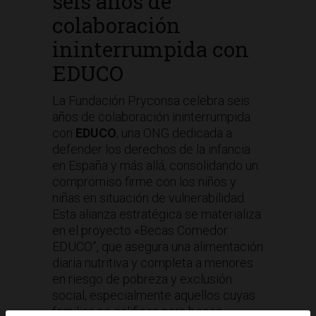
seis años de
colaboración
ininterrumpida con
EDUCO
La Fundación Pryconsa celebra seis
años de colaboración ininterrumpida
con
EDUCO
, una ONG dedicada a
defender los derechos de la infancia
en España y más allá, consolidando un
compromiso firme con los niños y
niñas en situación de vulnerabilidad.
Esta alianza estratégica se materializa
en el proyecto «Becas Comedor
EDUCO”, que asegura una alimentación
diaria nutritiva y completa a menores
en riesgo de pobreza y exclusión
social, especialmente aquellos cuyas
familias no califican para becas