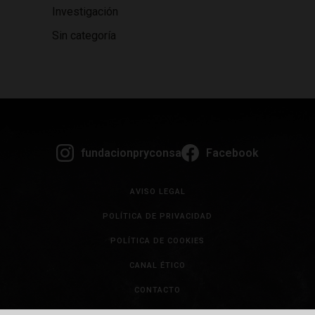
Investigación
Sin categoría
fundacionpryconsa
Facebook
AVISO LEGAL
POLÍTICA DE PRIVACIDAD
POLÍTICA DE COOKIES
CANAL ÉTICO
CONTACTO