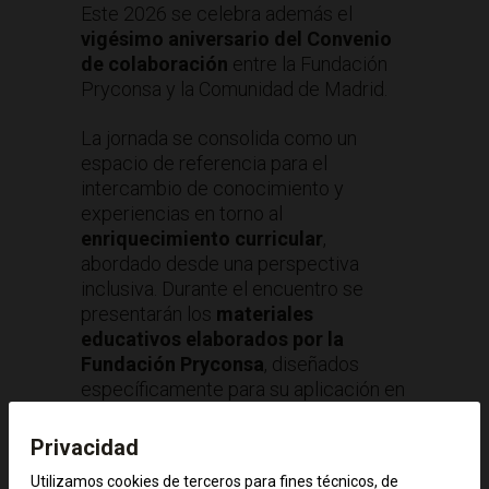
Este 2026 se celebra además el
vigésimo aniversario del Convenio
de colaboración
entre la Fundación
Pryconsa y la Comunidad de Madrid.
La jornada se consolida como un
espacio de referencia para el
intercambio de conocimiento y
experiencias en torno al
enriquecimiento curricular
,
abordado desde una perspectiva
inclusiva. Durante el encuentro se
presentarán los
materiales
educativos elaborados por la
Fundación Pryconsa
, diseñados
específicamente para su aplicación en
el aula y orientados a dar respuesta a
las necesidades del alumnado con
Privacidad
altas capacidades.
Utilizamos cookies de terceros para fines técnicos, de