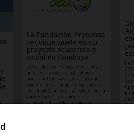
Di
As
La Fundación Pryconsa
co
sa
se compromete en un
pe
proyecto educativo y
ex
social en Camboya
La 
La Fundación Pryconsa se suma a
202
es
un nuevo proyecto educativo y
con
de
social en Camboya, en colaboración
Asoc
ia
con SED (Solidaridad, Educación y
Apo
Desarrollo), para apoyar a la infancia
enti
y juventud en situación de
de 3
vulnerabilidad en las provincias
a
Aya
rurales de Pailin y Battambang. Esta
esto
iniciativa nace como respuesta...
ria
ad
DF,
yuda