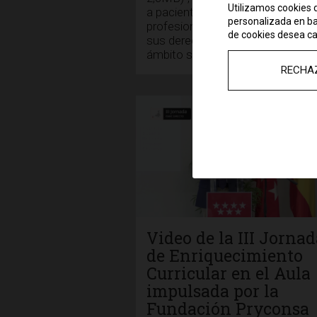
Utilizamos cookies d
a pacientes, familiares y
personalizada en bas
profesionales a comprender mej
de cookies desea ca
sus derechos y obligaciones en e
ámbito sanitario. Este nuevo...
RECHA
Video de la III Jorna
de Enriquecimiento
Curricular en el Aula
impulsada por la
Fundación Pryconsa