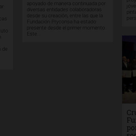
apoyado de manera continuada por
jóve
ar
diversas entidades colaboradoras
pint
desde su creación, entre las que la
per
icas
Fundación Pryconsa ha estado
presente desde el primer momento.
tuto
Este...
n
s de
Cr
Fu
po
so