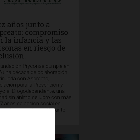
ez años junto a
preato: compromiso
n la infancia y las
rsonas en riesgo de
clusión.
Fundación Pryconsa cumple en
6 una década de colaboración
tinuada con Aspreato,
iación para la Prevención y
yo al Drogodependiente, una
dad sin ánimo de lucro con más
7 años de acción social en
monte y su entorno. Durante
s diez años, nuestro...