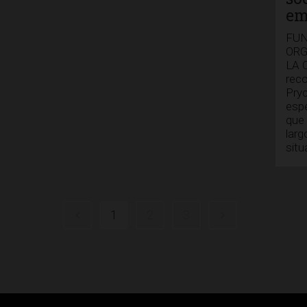
em
FUN
ORG
LA 
reco
Pryc
espe
que 
larg
situ
1
2
3