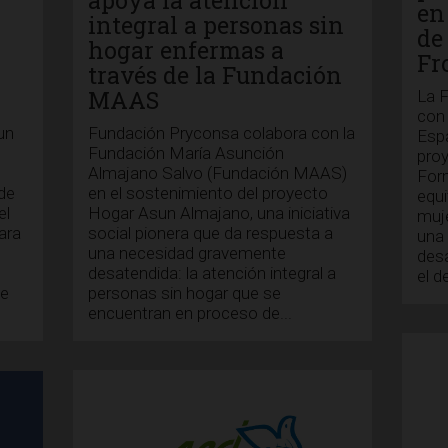
en
integral a personas sin
de
hogar enfermas a
Fr
través de la Fundación
MAAS
La 
con 
Fundación Pryconsa colabora con la
un
Esp
Fundación María Asunción
proy
Almajano Salvo (Fundación MAAS)
Form
en el sostenimiento del proyecto
de
equi
Hogar Asun Almajano, una iniciativa
el
muje
social pionera que da respuesta a
ara
una 
una necesidad gravemente
desa
desatendida: la atención integral a
el d
personas sin hogar que se
se
encuentran en proceso de...