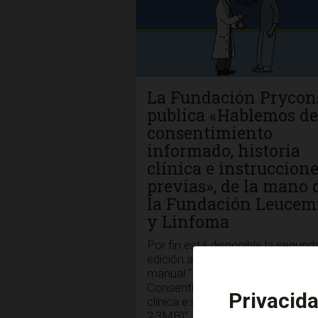
La Fundación Prycon
publica «Hablemos de
consentimiento
informado, historia
clínica e instruccion
previas», de la mano 
la Fundación Leucem
y Linfoma
Por fin está disponible la segund
edición actualizada (2026) del
manual “Hablemos de
Consentimiento informado, histo
Privacid
clínica e instrucciones previas (P
2,3MB)”, una guía práctica que a