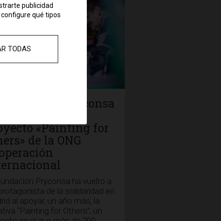
strarte publicidad
 configure qué tipos
AR TODAS
 Fundación Pryconsa
gue apoyando el
oyecto «Painting for
hers» de la ONG
operación
ternacional
Fundación Pryconsa ha vuelto a
protagonista de la solidaridad en
id al apoyar, un año más, la
iativa “Painting for Others”, un
yecto en el que más de 200