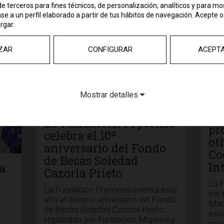
e terceros para fines técnicos, de personalización, analíticos y para mo
e a un perfil elaborado a partir de tus hábitos de navegación. Acepte o
or
rgar.
l
ZAR
CONFIGURAR
ACEPT
Mostrar detalles
La
si
La Fundación Pryconsa
pr
celebra el 10º
ot
aniversario del Fondo
Co
de Becas Soledad
In
da
Cazorla Prieto
La 
La Fundación Pryconsa celebra este
ser 
año el décimo aniversario del Fondo
Madr
de Becas Soledad Cazorla Prieto,
inic
impulsado por Fundación Mujeres y
pro