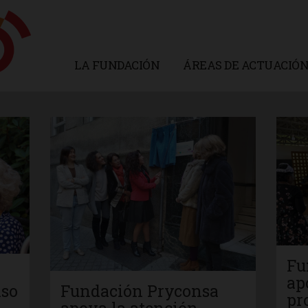
LA FUNDACIÓN
ÁREAS DE ACTUACIÓ
Fu
ap
Fundación Pryconsa
iso
pr
apoya la atención