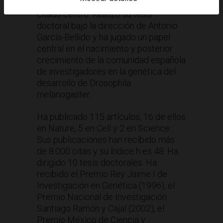
periodo 1990-1991 fue director del
citado centro. Realizó su tesis
doctoral bajo la dirección de Antonio
García-Bellido y ha jugado un papel
central en el nacimiento y posterior
crecimiento de la comunidad española
de investigadores en la genética del
desarrollo de Drosophila
melanogaster.
Ha publicado 115 artículos, 16 de ellos
en Nature, 5 en Cell y 2 en Science.
Sus publicaciones han recibido más
de 8.000 citas y su índice h es 48. Ha
dirigido 10 tesis doctorales. Ha
recibido el Premio Rey Jaime I de
Investigación en Genética (1996), el
Premio Nacional de Investigación
Santiago Ramón y Cajal (2002), el
Premio México de Ciencia y