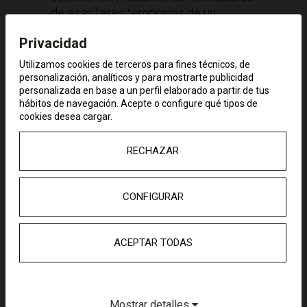
de esas fases tempranas de un
posible tumor al objeto de identificar
Privacidad
nuevas dianas terapéuticas
preventivas del cáncer.
Utilizamos cookies de terceros para fines técnicos, de
personalización, analíticos y para mostrarte publicidad
personalizada en base a un perfil elaborado a partir de tus
hábitos de navegación. Acepte o configure qué tipos de
cookies desea cargar.
Ginés Morata es Profesor de
Investigación del CSIC en el Centro de
RECHAZAR
Biología Molecular Severo Ochoa
(CBMSO), en Madrid, y uno de los
científicos españoles de mayor
CONFIGURAR
proyección internacional. Se licenció
en Ciencias en la Universidad
Complutense de Madrid (1968), en la
ACEPTAR TODAS
que se doctoró en 1973. Trabajó en las
universidades de Oxford y Cambridge
y se incorporó en 1977 al CBMSO, en
donde continúa en la actualidad. En el
Mostrar detalles