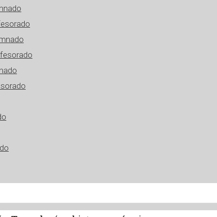
umnado
fesorado
lumnado
ofesorado
mnado
esorado
do
ado