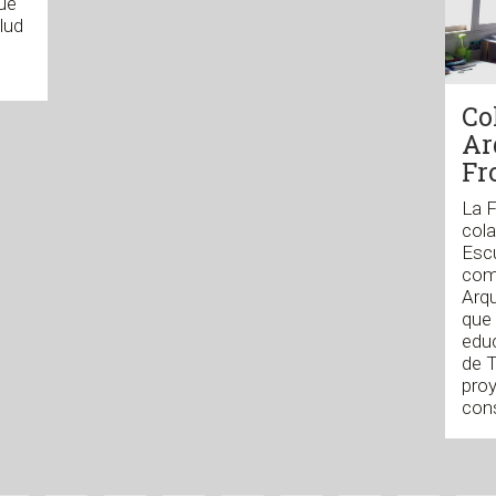
ue
lud
Co
Ar
Fr
La 
cola
Escu
com
Arqu
que 
edu
de T
proy
cons