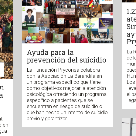
1.
at
Si
ay
Pr
Ayuda para la
La R
de l
prevención del suicidio
mund
La Fundación Pryconsa colabora
pues
con la Asociación La Barandilla en
Huma
un programa específico que tiene
Los
wi
como objetivos mejorar la atención
lle
a
psicológica ofreciendo un programa
el p
específico a pacientes que se
llega
encuentran en riesgo de suicidio o
que han hecho un intento de suicidio
previo y garantizar...
at
o en
agua