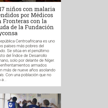
217 niños con malaria
endidos por Médicos
n Fronteras con la
uda de la Fundación
yconsa
epública Centroafricana es uno
os países más pobres del
o. Se sitúa en el penúltimo
to del Índice de Desarrollo
no, solo por delante de Níger.
 enfrentamientos armados
van más de nueve años asolando
aís. Con una población que no
 a...