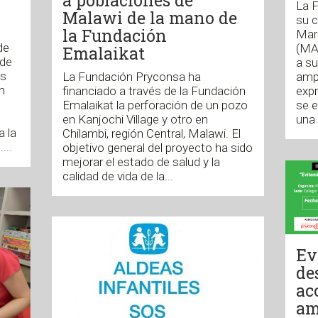
La 
Malawi de la mano de
su c
la Fundación
Mar
de
(MA
Emalaikat
 de
a su
as
La Fundación Pryconsa ha
ampl
n
financiado a través de la Fundación
expr
Emalaikat la perforación de un pozo
se 
en Kanjochi Village y otro en
una 
 la
Chilambi, región Central, Malawi. El
...
objetivo general del proyecto ha sido
mejorar el estado de salud y la
calidad de vida de la...
Ev
de
ac
am