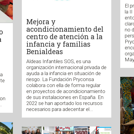
El p
la I
ento
Mejora y
clar
acondicionamiento del
no d
o
centro de atención a la
per
a
Pryc
infancia y familias
encu
Benialdeas
orga
May
Aldeas Infantiles SOS, es una
organización internacional privada de
ayuda a la infancia en situación de
na
riesgo. La Fundación Pryconsa
nte
colabora con ella de forma regular
en proyectos de acondicionamiento
de sus instalaciones en España. En
ron
2022 se han aportado los recursos
.
necesarios para adecentar el...